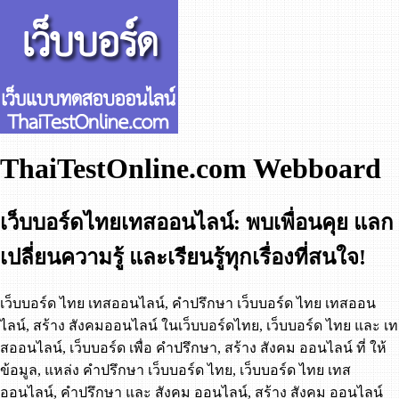
ThaiTestOnline.com Webboard
เว็บบอร์ดไทยเทสออนไลน์: พบเพื่อนคุย แลก
เปลี่ยนความรู้ และเรียนรู้ทุกเรื่องที่สนใจ!
เว็บบอร์ด ไทย เทสออนไลน์, คำปรึกษา เว็บบอร์ด ไทย เทสออน
ไลน์, สร้าง สังคมออนไลน์ ในเว็บบอร์ดไทย, เว็บบอร์ด ไทย และ เท
สออนไลน์, เว็บบอร์ด เพื่อ คำปรึกษา, สร้าง สังคม ออนไลน์ ที่ ให้
ข้อมูล, แหล่ง คำปรึกษา เว็บบอร์ด ไทย, เว็บบอร์ด ไทย เทส
ออนไลน์, คำปรึกษา และ สังคม ออนไลน์, สร้าง สังคม ออนไลน์