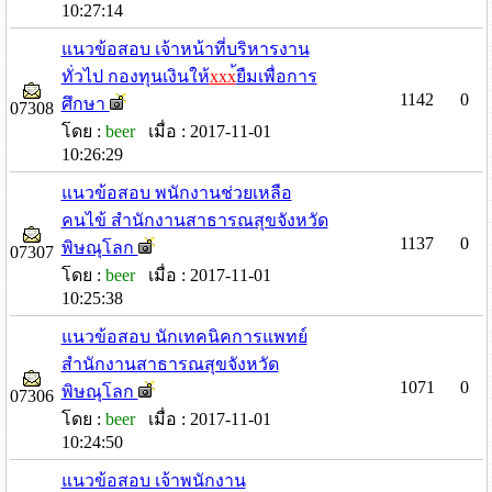
10:27:14
แนวข้อสอบ เจ้าหน้าที่บริหารงาน
ทั่วไป กองทุนเงินให้
xxx
้ยืมเพื่อการ
1142
0
ศึกษา
07308
โดย :
beer
เมื่อ : 2017-11-01
10:26:29
แนวข้อสอบ พนักงานช่วยเหลือ
คนไข้ สำนักงานสาธารณสุขจังหวัด
1137
0
พิษณุโลก
07307
โดย :
beer
เมื่อ : 2017-11-01
10:25:38
แนวข้อสอบ นักเทคนิคการแพทย์
สำนักงานสาธารณสุขจังหวัด
1071
0
พิษณุโลก
07306
โดย :
beer
เมื่อ : 2017-11-01
10:24:50
แนวข้อสอบ เจ้าพนักงาน