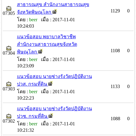
สาธารณสุข สำนักงานสาธารณสุข
1129
0
จังหวัดพิษณุโลก
07305
โดย :
beer
เมื่อ : 2017-11-01
10:24:03
แนวข้อสอบ พยาบาลวิชาชีพ
สำนักงานสาธารณสุขจังหวัด
1108
0
พิษณุโลก
07304
โดย :
beer
เมื่อ : 2017-11-01
10:23:09
แนวข้อสอบ นายช่างรังวัดปฏิบัติงาน
ปวส. กรมที่ดิน
1133
0
07303
โดย :
beer
เมื่อ : 2017-11-01
10:22:23
แนวข้อสอบ นายช่างรังวัดปฏิบัติงาน
ปวช. กรมที่ดิน
1088
0
07302
โดย :
beer
เมื่อ : 2017-11-01
10:21:32