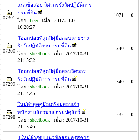
แนวข้อสอบ วิศวกรรังวัดปฏิบัติการ
กรมที่ดิน
1071
0
07301
โดย :
beer
เมื่อ : 2017-11-01
10:20:27
[[ออกบ่อยที่สุด]]คุ่มือสอบนายช่าง
รังวัดปฏิบัติงาน กรมที่ดิน
1240
0
07300
โดย :
sheetbook
เมื่อ : 2017-10-31
21:15:32
[[ออกบ่อยที่สุด]]คุ่มือสอบวิศวกร
รังวัดปฏิบัติการ กรมที่ดิน
1340
0
07299
โดย :
sheetbook
เมื่อ : 2017-10-31
21:14:45
ใหม่ล่าสุดคู่มือเตรียมสอบเจ้า
พนักงานสัตวบาล กรมปศุสัตว์
1232
0
07298
โดย :
sheetbook
เมื่อ : 2017-10-31
21:13:46
[[ใหม่ล่าสุด]]แนวข้อสอบครูสควค