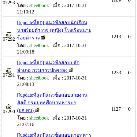
1169
0
07293
โดย :
sheetbook
เมื่อ : 2017-10-31
21:10:12
[[updateที่สุด]]แนวข้อสอบนักเรียน
นายร้อยตำรวจ (หญิง) โรงเรียนนาย
1213
0
ร้อยตำรวจ
07292
โดย :
sheetbook
เมื่อ : 2017-10-31
21:09:18
[[updateที่สุด]]แนวข้อสอบปลัด
อำเภอ กรมการปกครอง
1233
0
07291
โดย :
sheetbook
เมื่อ : 2017-10-31
21:08:13
[[updateที่สุด]]แนวข้อสอบสายงาน
สัสดี กรมยุทธศึกษาทหารบก
1127
0
(ยศ.ทบ)
07290
โดย :
sheetbook
เมื่อ : 2017-10-31
21:07:16
[[updateที่สุด]]แนวข้อสอบนายทหาร