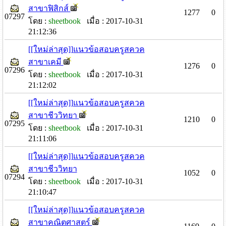
สาขาฟิสิกส์
1277
0
07297
โดย :
sheetbook
เมื่อ : 2017-10-31
21:12:36
[[ใหม่ล่าสุด]]แนวข้อสอบครูสควค
สาขาเคมี
1276
0
07296
โดย :
sheetbook
เมื่อ : 2017-10-31
21:12:02
[[ใหม่ล่าสุด]]แนวข้อสอบครูสควค
สาขาชีววิทยา
1210
0
07295
โดย :
sheetbook
เมื่อ : 2017-10-31
21:11:06
[[ใหม่ล่าสุด]]แนวข้อสอบครูสควค
สาขาชีววิทยา
1052
0
07294
โดย :
sheetbook
เมื่อ : 2017-10-31
21:10:47
[[ใหม่ล่าสุด]]แนวข้อสอบครูสควค
สาขาคณิตศาสตร์