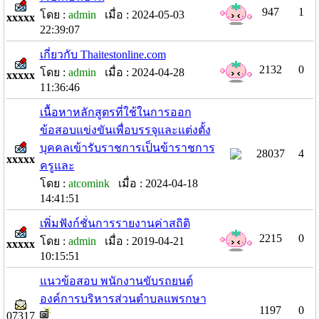
947
1
โดย :
admin
เมื่อ : 2024-05-03
xxxxx
22:39:07
เกี่ยวกับ Thaitestonline.com
2132
0
โดย :
admin
เมื่อ : 2024-04-28
xxxxx
11:36:46
เนื้อหาหลักสูตรที่ใช้ในการออก
ข้อสอบแข่งขันเพื่อบรรจุและแต่งตั้ง
บุคคลเข้ารับราชการเป็นข้าราชการ
28037
4
xxxxx
ครูและ
โดย :
atcomink
เมื่อ : 2024-04-18
14:41:51
เพิ่มฟังก์ชั่นการรายงานค่าสถิติ
2215
0
โดย :
admin
เมื่อ : 2019-04-21
xxxxx
10:15:51
แนวข้อสอบ พนักงานขับรถยนต์
องค์การบริหารส่วนตำบลแพรกษา
1197
0
07317