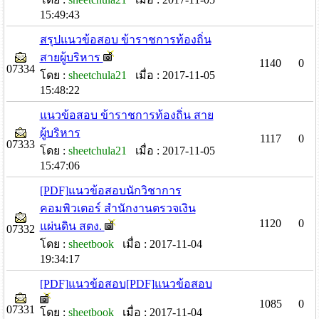
15:49:43
สรุปแนวข้อสอบ ข้าราชการท้องถิ่น
สายผู้บริหาร
1140
0
07334
โดย :
sheetchula21
เมื่อ : 2017-11-05
15:48:22
แนวข้อสอบ ข้าราชการท้องถิ่น สาย
ผู้บริหาร
1117
0
07333
โดย :
sheetchula21
เมื่อ : 2017-11-05
15:47:06
[PDF]แนวข้อสอบนักวิชาการ
คอมพิวเตอร์ สำนักงานตรวจเงิน
1120
0
แผ่นดิน สตง.
07332
โดย :
sheetbook
เมื่อ : 2017-11-04
19:34:17
[PDF]แนวข้อสอบ[PDF]แนวข้อสอบ
1085
0
07331
โดย :
sheetbook
เมื่อ : 2017-11-04