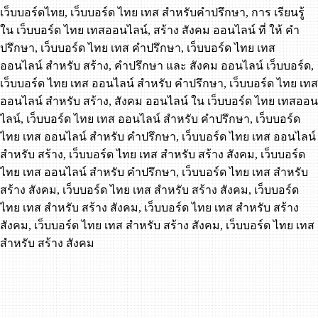
เว็บบอร์ดไทย, เว็บบอร์ด ไทย เทส สำหรับคำปรึกษา, การ เรียนรู้
ใน เว็บบอร์ด ไทย เทสออนไลน์, สร้าง สังคม ออนไลน์ ที่ ให้ คำ
ปรึกษา, เว็บบอร์ด ไทย เทส คำปรึกษา, เว็บบอร์ด ไทย เทส
ออนไลน์ สำหรับ สร้าง, คำปรึกษา และ สังคม ออนไลน์ เว็บบอร์ด,
เว็บบอร์ด ไทย เทส ออนไลน์ สำหรับ คำปรึกษา, เว็บบอร์ด ไทย เทส
ออนไลน์ สำหรับ สร้าง, สังคม ออนไลน์ ใน เว็บบอร์ด ไทย เทสออน
ไลน์, เว็บบอร์ด ไทย เทส ออนไลน์ สำหรับ คำปรึกษา, เว็บบอร์ด
ไทย เทส ออนไลน์ สำหรับ คำปรึกษา, เว็บบอร์ด ไทย เทส ออนไลน์
สำหรับ สร้าง, เว็บบอร์ด ไทย เทส สำหรับ สร้าง สังคม, เว็บบอร์ด
ไทย เทส ออนไลน์ สำหรับ คำปรึกษา, เว็บบอร์ด ไทย เทส สำหรับ
สร้าง สังคม, เว็บบอร์ด ไทย เทส สำหรับ สร้าง สังคม, เว็บบอร์ด
ไทย เทส สำหรับ สร้าง สังคม, เว็บบอร์ด ไทย เทส สำหรับ สร้าง
สังคม, เว็บบอร์ด ไทย เทส สำหรับ สร้าง สังคม, เว็บบอร์ด ไทย เทส
สำหรับ สร้าง สังคม