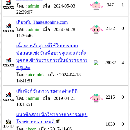
947
1
โดย :
admin
เมื่อ : 2024-05-03
xxxxx
22:39:07
เกี่ยวกับ Thaitestonline.com
2132
0
โดย :
admin
เมื่อ : 2024-04-28
xxxxx
11:36:46
เนื้อหาหลักสูตรที่ใช้ในการออก
ข้อสอบแข่งขันเพื่อบรรจุและแต่งตั้ง
บุคคลเข้ารับราชการเป็นข้าราชการ
28037
4
xxxxx
ครูและ
โดย :
atcomink
เมื่อ : 2024-04-18
14:41:51
เพิ่มฟังก์ชั่นการรายงานค่าสถิติ
2215
0
โดย :
admin
เมื่อ : 2019-04-21
xxxxx
10:15:51
แนวข้อสอบ นักวิชาการสาธารณสุข
โรงพยาบาลบางพลี
1030
0
07347
โดย :
beer
เมื่อ : 2017-11-06