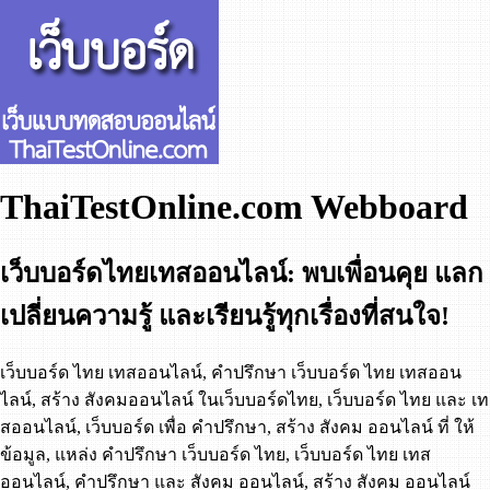
ThaiTestOnline.com Webboard
เว็บบอร์ดไทยเทสออนไลน์: พบเพื่อนคุย แลก
เปลี่ยนความรู้ และเรียนรู้ทุกเรื่องที่สนใจ!
เว็บบอร์ด ไทย เทสออนไลน์, คำปรึกษา เว็บบอร์ด ไทย เทสออน
ไลน์, สร้าง สังคมออนไลน์ ในเว็บบอร์ดไทย, เว็บบอร์ด ไทย และ เท
สออนไลน์, เว็บบอร์ด เพื่อ คำปรึกษา, สร้าง สังคม ออนไลน์ ที่ ให้
ข้อมูล, แหล่ง คำปรึกษา เว็บบอร์ด ไทย, เว็บบอร์ด ไทย เทส
ออนไลน์, คำปรึกษา และ สังคม ออนไลน์, สร้าง สังคม ออนไลน์