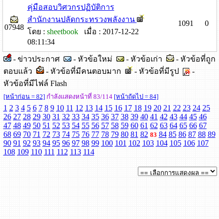
คุ่มือสอบวิศวกรปฏิบัติการ
สำนักงานปลัดกระทรวงพลังงาน
1091
0
07948
โดย :
sheetbook
เมื่อ : 2017-12-22
08:11:34
- ข่าวประกาศ
- หัวข้อใหม่
- หัวข้อเก่า
- หัวข้อที่ถูก
ตอบแล้ว
- หัวข้อที่มีคนตอบมาก
- หัวข้อที่มีรูป
-
หัวข้อที่มีไฟล์ Flash
[หน้าก่อน = 82]
กำลังแสดงหน้าที่ 83/114
[หน้าถัดไป = 84]
1
2
3
4
5
6
7
8
9
10
11
12
13
14
15
16
17
18
19
20
21
22
23
24
25
26
27
28
29
30
31
32
33
34
35
36
37
38
39
40
41
42
43
44
45
46
47
48
49
50
51
52
53
54
55
56
57
58
59
60
61
62
63
64
65
66
67
68
69
70
71
72
73
74
75
76
77
78
79
80
81
82
84
85
86
87
88
89
83
90
91
92
93
94
95
96
97
98
99
100
101
102
103
104
105
106
107
108
109
110
111
112
113
114