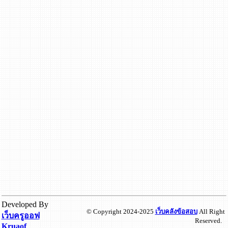
Developed By
© Copyright 2024-2025
เว็บคลังข้อสอบ
All Right
เว็บครูออฟ
Reserved.
Kruaof