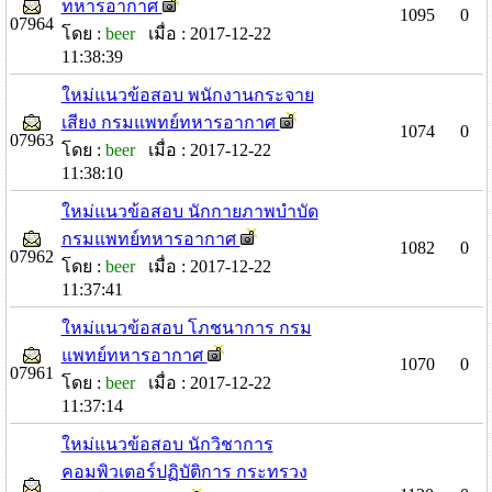
ทหารอากาศ
1095
0
07964
โดย :
beer
เมื่อ : 2017-12-22
11:38:39
ใหม่แนวข้อสอบ พนักงานกระจาย
เสียง กรมแพทย์ทหารอากาศ
1074
0
07963
โดย :
beer
เมื่อ : 2017-12-22
11:38:10
ใหม่แนวข้อสอบ นักกายภาพบำบัด
กรมแพทย์ทหารอากาศ
1082
0
07962
โดย :
beer
เมื่อ : 2017-12-22
11:37:41
ใหม่แนวข้อสอบ โภชนาการ กรม
แพทย์ทหารอากาศ
1070
0
07961
โดย :
beer
เมื่อ : 2017-12-22
11:37:14
ใหม่แนวข้อสอบ นักวิชาการ
คอมพิวเตอร์ปฏิบัติการ กระทรวง