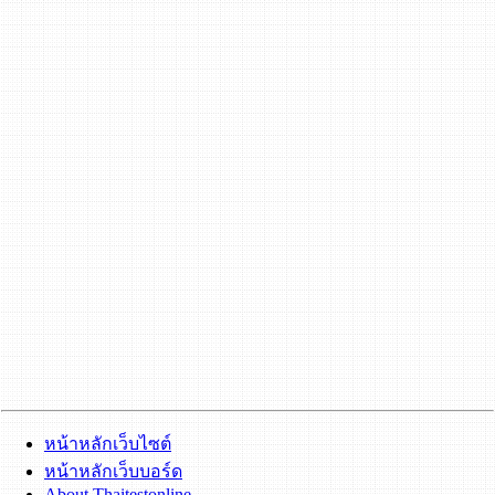
หน้าหลักเว็บไซต์
หน้าหลักเว็บบอร์ด
About Thaitestonline