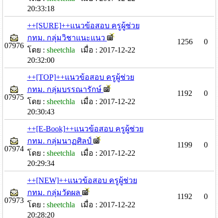
20:33:18
++[SURE]++แนวข้อสอบ ครูผู้ช่วย
กทม. กลุ่มวิชาแนะแนว
1256
0
07976
โดย :
sheetchla
เมื่อ : 2017-12-22
20:32:00
++[TOP]++แนวข้อสอบ ครูผู้ช่วย
กทม. กลุ่มบรรณารักษ์
1192
0
07975
โดย :
sheetchla
เมื่อ : 2017-12-22
20:30:43
++[E-Book]++แนวข้อสอบ ครูผู้ช่วย
กทม. กลุ่มนาฏศิลป์
1199
0
07974
โดย :
sheetchla
เมื่อ : 2017-12-22
20:29:34
++[NEW]++แนวข้อสอบ ครูผู้ช่วย
กทม. กลุ่มวัดผล
1192
0
07973
โดย :
sheetchla
เมื่อ : 2017-12-22
20:28:20