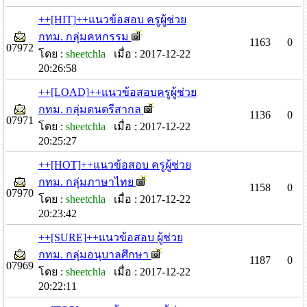
++[HIT]++แนวข้อสอบ ครูผู้ช่วย
กทม. กลุ่มคหกรรม
1163
0
07972
โดย :
sheetchla
เมื่อ : 2017-12-22
20:26:58
++[LOAD]++แนวข้อสอบครูผู้ช่วย
กทม. กลุ่มดนตรีสากล
1136
0
07971
โดย :
sheetchla
เมื่อ : 2017-12-22
20:25:27
++[HOT]++แนวข้อสอบ ครูผู้ช่วย
กทม. กลุ่มภาษาไทย
1158
0
07970
โดย :
sheetchla
เมื่อ : 2017-12-22
20:23:42
++[SURE]++แนวข้อสอบ ผู้ช่วย
กทม. กลุ่มอนุบาลศึกษา
1187
0
07969
โดย :
sheetchla
เมื่อ : 2017-12-22
20:22:11