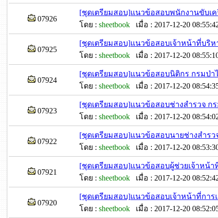
[ชุดเตรียมสอบ]แนวข้อสอบพนักงานขับเค
07926
โดย :
sheetbook
เมื่อ : 2017-12-20 08:55:4
[ชุดเตรียมสอบ]แนวข้อสอบเจ้าหน้าที่บริห
07925
โดย :
sheetbook
เมื่อ : 2017-12-20 08:55:1
[ชุดเตรียมสอบ]แนวข้อสอบนิติกร กรมป่า
07924
โดย :
sheetbook
เมื่อ : 2017-12-20 08:54:3
[ชุดเตรียมสอบ]แนวข้อสอบช่างสำรวจ กร
07923
โดย :
sheetbook
เมื่อ : 2017-12-20 08:54:0
[ชุดเตรียมสอบ]แนวข้อสอบนายช่างสำรวจ
07922
โดย :
sheetbook
เมื่อ : 2017-12-20 08:53:3
[ชุดเตรียมสอบ]แนวข้อสอบผู้ช่วยเจ้าหน้า
07921
โดย :
sheetbook
เมื่อ : 2017-12-20 08:52:4
[ชุดเตรียมสอบ]แนวข้อสอบเจ้าหน้าที่การ
07920
โดย :
sheetbook
เมื่อ : 2017-12-20 08:52:0