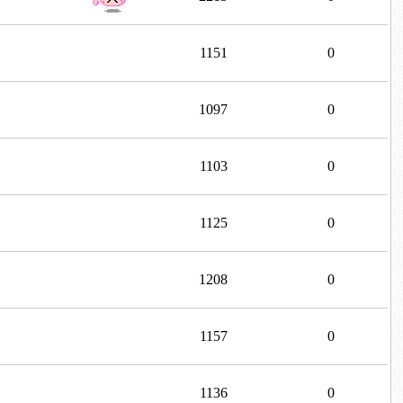
1151
0
1097
0
1103
0
1125
0
1208
0
1157
0
1136
0