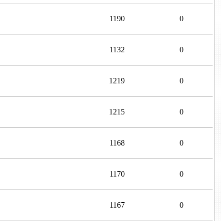
1190
0
1132
0
1219
0
1215
0
1168
0
1170
0
1167
0