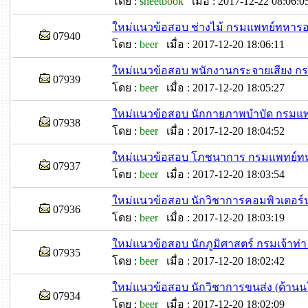
โดย :
sheetbook
เมื่อ : 2017-12-22 08:06:0
ใหม่แนวข้อสอบ ช่างไม้ กรมแพทย์ทหา
07940
โดย :
beer
เมื่อ : 2017-12-20 18:06:11
ใหม่แนวข้อสอบ พนักงานกระจายเสียง 
07939
โดย :
beer
เมื่อ : 2017-12-20 18:05:27
ใหม่แนวข้อสอบ นักกายภาพบำบัด กรม
07938
โดย :
beer
เมื่อ : 2017-12-20 18:04:52
ใหม่แนวข้อสอบ โภชนาการ กรมแพทย์
07937
โดย :
beer
เมื่อ : 2017-12-20 18:03:54
ใหม่แนวข้อสอบ นักวิชาการคอมพิวเตอร์
07936
โดย :
beer
เมื่อ : 2017-12-20 18:03:19
ใหม่แนวข้อสอบ นักภูมิศาสตร์ กรมเจ้าท่
07935
โดย :
beer
เมื่อ : 2017-12-20 18:02:42
ใหม่แนวข้อสอบ นักวิชาการขนส่ง (ด้าน
07934
โดย :
beer
เมื่อ : 2017-12-20 18:02:09