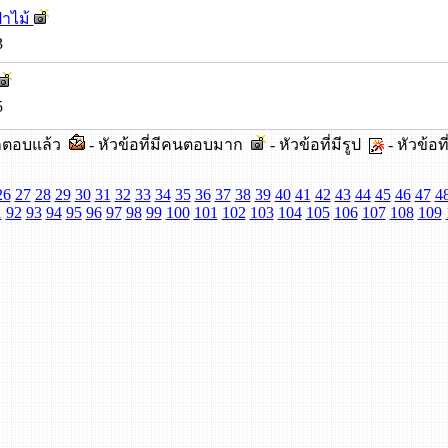
่าไม้
3
5
ถูกตอบแล้ว
- หัวข้อที่มีคนตอบมาก
- หัวข้อที่มีรูป
- หัวข้อที
26
27
28
29
30
31
32
33
34
35
36
37
38
39
40
41
42
43
44
45
46
47
4
1
92
93
94
95
96
97
98
99
100
101
102
103
104
105
106
107
108
109