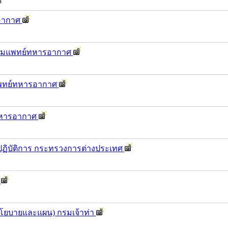
5
รอากาศ
กรมแพทย์ทหารอากาศ
แพทย์ทหารอากาศ
ทหารอากาศ
ปฏิบัติการ กระทรวงการต่างประเทศ
า
นโยบายและแผน) กรมเจ้าท่า