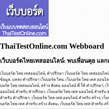
ThaiTestOnline.com Webboard
เว็บบอร์ดไทยเทสออนไลน์: พบเพื่อนคุย แลกเปลี
เว็บบอร์ด ไทย เทสออนไลน์, คำปรึกษา เว็บบอร์ด ไทย เทสออนไลน์, 
ข้อมูล, แหล่ง คำปรึกษา เว็บบอร์ด ไทย, เว็บบอร์ด ไทย เทส ออนไล
บอร์ด ไทย เทสออนไลน์, สร้าง สังคม ออนไลน์ ที่ ให้ คำปรึกษา, เ
ออนไลน์ สำหรับ คำปรึกษา, เว็บบอร์ด ไทย เทส ออนไลน์ สำหรับ ส
สำหรับ คำปรึกษา, เว็บบอร์ด ไทย เทส ออนไลน์ สำหรับ สร้าง, เว็บ
บอร์ด ไทย เทส สำหรับ สร้าง สังคม, เว็บบอร์ด ไทย เทส สำหรับ สร้