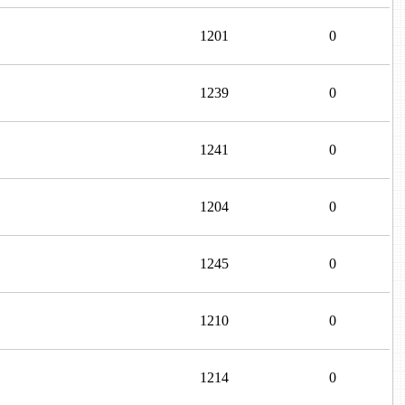
1201
0
1239
0
1241
0
1204
0
1245
0
1210
0
1214
0