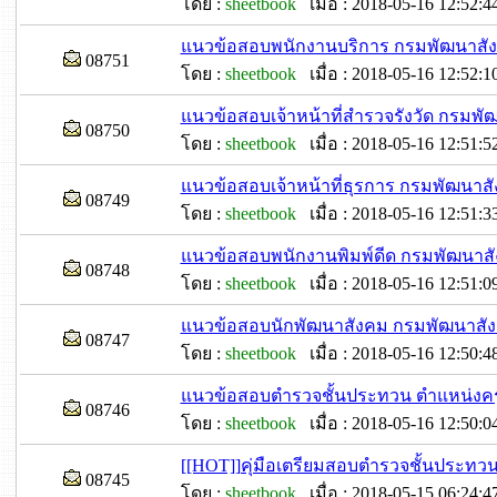
โดย :
sheetbook
เมื่อ : 2018-05-16 12:52:4
แนวข้อสอบพนักงานบริการ กรมพัฒนาสั
08751
โดย :
sheetbook
เมื่อ : 2018-05-16 12:52:1
แนวข้อสอบเจ้าหน้าที่สำรวจรังวัด กรมพ
08750
โดย :
sheetbook
เมื่อ : 2018-05-16 12:51:5
แนวข้อสอบเจ้าหน้าที่ธุรการ กรมพัฒนาส
08749
โดย :
sheetbook
เมื่อ : 2018-05-16 12:51:3
แนวข้อสอบพนักงานพิมพ์ดีด กรมพัฒนาส
08748
โดย :
sheetbook
เมื่อ : 2018-05-16 12:51:0
แนวข้อสอบนักพัฒนาสังคม กรมพัฒนาสั
08747
โดย :
sheetbook
เมื่อ : 2018-05-16 12:50:4
แนวข้อสอบตำรวจชั้นประทวน ตำแหน่งค
08746
โดย :
sheetbook
เมื่อ : 2018-05-16 12:50:0
[[HOT]]คุ่มือเตรียมสอบตำรวจชั้นประ
08745
โดย :
sheetbook
เมื่อ : 2018-05-15 06:24:4