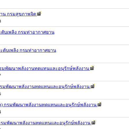
ิงาน กรมสุขภาพจิต
0
ละดับเพลิง กรมท่าอากาศยาน
ละดับเพลิง กรมท่าอากาศยาน
กรมพัฒนาพลังงานทดแทนและอนุรักษ์พลังงาน
7
 กรมพัฒนาพลังงานทดแทนและอนุรักษ์พลังงาน
6
กล) กรมพัฒนาพลังงานทดแทนและอนุรักษ์พลังงาน
4
กรมพัฒนาพลังงานทดแทนและอนุรักษ์พลังงาน