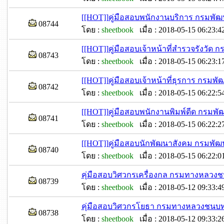
[[HOT]]คู่มือสอบพนักงานบริการ กรมพั
08744
โดย :
sheetbook
เมื่อ : 2018-05-15 06:23:4
[[HOT]]คู่มือสอบเจ้าหน้าที่สำรวจรังวั
08743
โดย :
sheetbook
เมื่อ : 2018-05-15 06:23:1
[[HOT]]คู่มือสอบเจ้าหน้าที่ธุรการ กรม
08742
โดย :
sheetbook
เมื่อ : 2018-05-15 06:22:5
[[HOT]]คู่มือสอบพนักงานพิมพ์ดีด กรมพ
08741
โดย :
sheetbook
เมื่อ : 2018-05-15 06:22:2
[[HOT]]คู่มือสอบนักพัฒนาสังคม กรมพั
08740
โดย :
sheetbook
เมื่อ : 2018-05-15 06:22:0
คุ่มือสอบวิศวกรเครื่องกล กรมทางหลว
08739
โดย :
sheetbook
เมื่อ : 2018-05-12 09:33:4
คุ่มือสอบวิศวกรโยธา กรมทางหลวงชนบ
08738
โดย :
sheetbook
เมื่อ : 2018-05-12 09:33:2