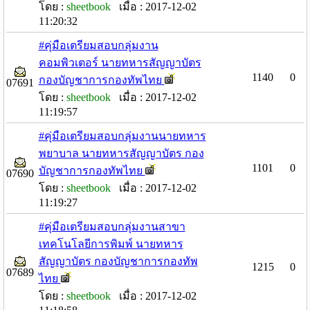
โดย :
sheetbook
เมื่อ : 2017-12-02
11:20:32
#คุ่มือเตรียมสอบกลุ่มงาน
คอมพิวเตอร์ นายทหารสัญญาบัตร
1140
0
กองบัญชาการกองทัพไทย
07691
โดย :
sheetbook
เมื่อ : 2017-12-02
11:19:57
#คุ่มือเตรียมสอบกลุ่มงานนายทหาร
พยาบาล นายทหารสัญญาบัตร กอง
1101
0
บัญชาการกองทัพไทย
07690
โดย :
sheetbook
เมื่อ : 2017-12-02
11:19:27
#คุ่มือเตรียมสอบกลุ่มงานสาขา
เทคโนโลยีการพิมพ์ นายทหาร
สัญญาบัตร กองบัญชาการกองทัพ
1215
0
07689
ไทย
โดย :
sheetbook
เมื่อ : 2017-12-02