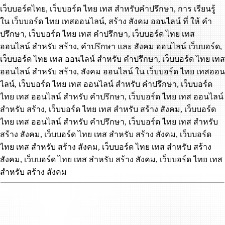
เว็บบอร์ดไทย, เว็บบอร์ด ไทย เทส สำหรับคำปรึกษา, การ เรียนรู้
ใน เว็บบอร์ด ไทย เทสออนไลน์, สร้าง สังคม ออนไลน์ ที่ ให้ คำ
ปรึกษา, เว็บบอร์ด ไทย เทส คำปรึกษา, เว็บบอร์ด ไทย เทส
ออนไลน์ สำหรับ สร้าง, คำปรึกษา และ สังคม ออนไลน์ เว็บบอร์ด,
เว็บบอร์ด ไทย เทส ออนไลน์ สำหรับ คำปรึกษา, เว็บบอร์ด ไทย เทส
ออนไลน์ สำหรับ สร้าง, สังคม ออนไลน์ ใน เว็บบอร์ด ไทย เทสออน
ไลน์, เว็บบอร์ด ไทย เทส ออนไลน์ สำหรับ คำปรึกษา, เว็บบอร์ด
ไทย เทส ออนไลน์ สำหรับ คำปรึกษา, เว็บบอร์ด ไทย เทส ออนไลน์
สำหรับ สร้าง, เว็บบอร์ด ไทย เทส สำหรับ สร้าง สังคม, เว็บบอร์ด
ไทย เทส ออนไลน์ สำหรับ คำปรึกษา, เว็บบอร์ด ไทย เทส สำหรับ
สร้าง สังคม, เว็บบอร์ด ไทย เทส สำหรับ สร้าง สังคม, เว็บบอร์ด
ไทย เทส สำหรับ สร้าง สังคม, เว็บบอร์ด ไทย เทส สำหรับ สร้าง
สังคม, เว็บบอร์ด ไทย เทส สำหรับ สร้าง สังคม, เว็บบอร์ด ไทย เทส
สำหรับ สร้าง สังคม