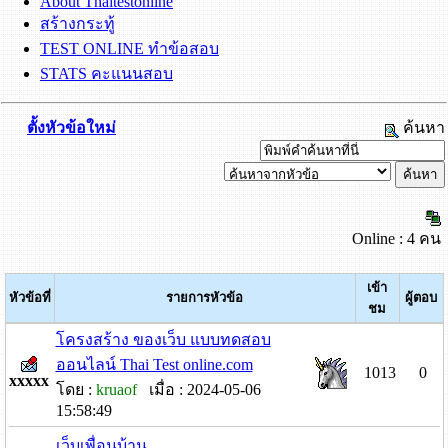
About Thaitestonline
สร้างกระทู้
TEST ONLINE ทำข้อสอบ
STATS คะแนนสอบ
ตั้งหัวข้อใหม่
ค้นหา
Online : 4 คน
เข้า
หัวข้อที่
รายการหัวข้อ
ผู้ตอบ
ชม
โครงสร้าง ของเว็บ แบบทดสอบ
ออนไลน์ Thai Test online.com
1013
0
xxxxx
โดย :
kruaof
เมื่อ : 2024-05-06
15:58:49
เว็บเพื่อนบ้าน