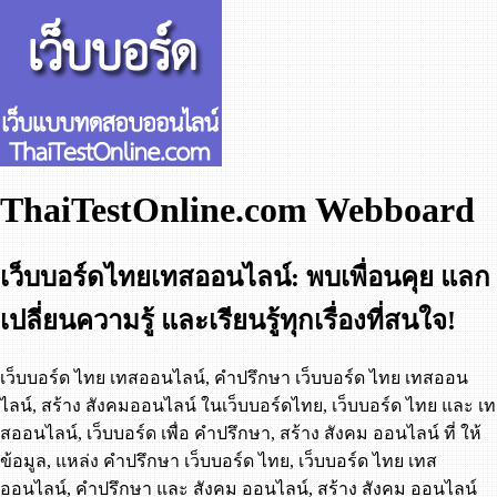
ThaiTestOnline.com Webboard
เว็บบอร์ดไทยเทสออนไลน์: พบเพื่อนคุย แลก
เปลี่ยนความรู้ และเรียนรู้ทุกเรื่องที่สนใจ!
เว็บบอร์ด ไทย เทสออนไลน์, คำปรึกษา เว็บบอร์ด ไทย เทสออน
ไลน์, สร้าง สังคมออนไลน์ ในเว็บบอร์ดไทย, เว็บบอร์ด ไทย และ เท
สออนไลน์, เว็บบอร์ด เพื่อ คำปรึกษา, สร้าง สังคม ออนไลน์ ที่ ให้
ข้อมูล, แหล่ง คำปรึกษา เว็บบอร์ด ไทย, เว็บบอร์ด ไทย เทส
ออนไลน์, คำปรึกษา และ สังคม ออนไลน์, สร้าง สังคม ออนไลน์