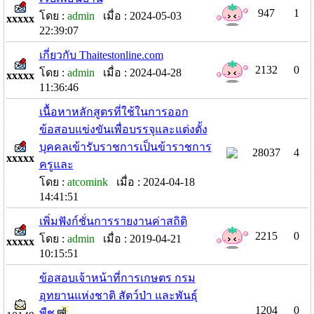
947
1
โดย :
admin
เมื่อ : 2024-05-03
xxxxx
22:39:07
เกี่ยวกับ Thaitestonline.com
2132
0
โดย :
admin
เมื่อ : 2024-04-28
xxxxx
11:36:46
เนื้อหาหลักสูตรที่ใช้ในการออก
ข้อสอบแข่งขันเพื่อบรรจุและแต่งตั้ง
บุคคลเข้ารับราชการเป็นข้าราชการ
28037
4
xxxxx
ครูและ
โดย :
atcomink
เมื่อ : 2024-04-18
14:41:51
เพิ่มฟังก์ชั่นการรายงานค่าสถิติ
2215
0
โดย :
admin
เมื่อ : 2019-04-21
xxxxx
10:15:51
ข้อสอบเจ้าหน้าที่การเกษตร กรม
อุทยานแห่งชาติ สัตว์ป่า และพันธุ์
1204
0
พืช