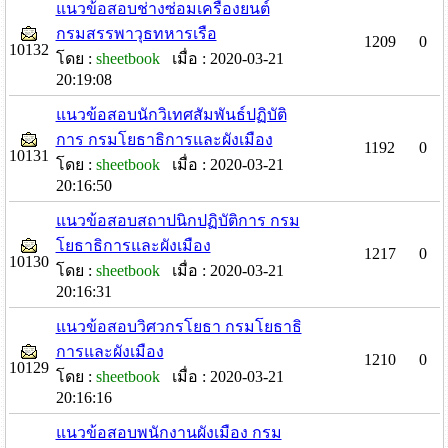
แนวข้อสอบช่างซ่อมเครื่องยนต์
กรมสรรพาวุธทหารเรือ
1209
0
10132
โดย :
sheetbook
เมื่อ : 2020-03-21
20:19:08
แนวข้อสอบนักวิเทศสัมพันธ์ปฏิบัติ
การ กรมโยธาธิการและผังเมือง
1192
0
10131
โดย :
sheetbook
เมื่อ : 2020-03-21
20:16:50
แนวข้อสอบสถาปนิกปฏิบัติการ กรม
โยธาธิการและผังเมือง
1217
0
10130
โดย :
sheetbook
เมื่อ : 2020-03-21
20:16:31
แนวข้อสอบวิศวกรโยธา กรมโยธาธิ
การและผังเมือง
1210
0
10129
โดย :
sheetbook
เมื่อ : 2020-03-21
20:16:16
แนวข้อสอบพนักงานผังเมือง กรม