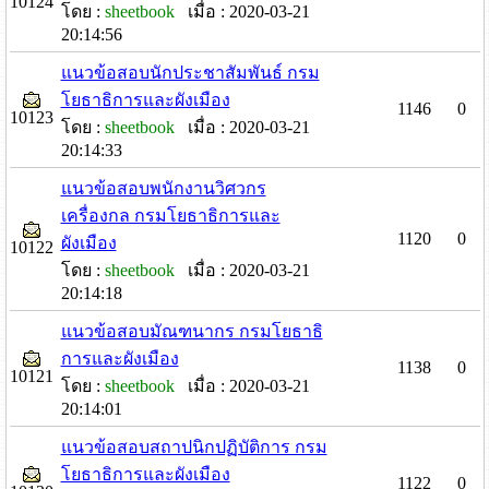
10124
โดย :
sheetbook
เมื่อ : 2020-03-21
20:14:56
แนวข้อสอบนักประชาสัมพันธ์ กรม
โยธาธิการและผังเมือง
1146
0
10123
โดย :
sheetbook
เมื่อ : 2020-03-21
20:14:33
แนวข้อสอบพนักงานวิศวกร
เครื่องกล กรมโยธาธิการและ
1120
0
ผังเมือง
10122
โดย :
sheetbook
เมื่อ : 2020-03-21
20:14:18
แนวข้อสอบมัณฑนากร กรมโยธาธิ
การและผังเมือง
1138
0
10121
โดย :
sheetbook
เมื่อ : 2020-03-21
20:14:01
แนวข้อสอบสถาปนิกปฏิบัติการ กรม
โยธาธิการและผังเมือง
1122
0