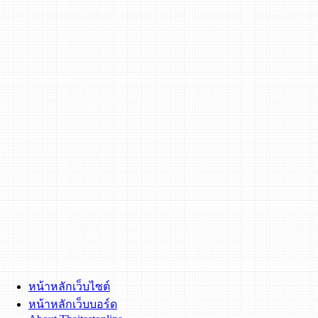
หน้าหลักเว็บไซต์
หน้าหลักเว็บบอร์ด