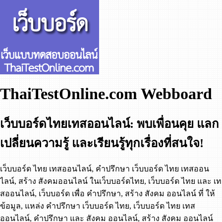
ThaiTestOnline.com Webboard
เว็บบอร์ดไทยเทสออนไลน์: พบเพื่อนคุย แลก
เปลี่ยนความรู้ และเรียนรู้ทุกเรื่องที่สนใจ!
เว็บบอร์ด ไทย เทสออนไลน์, คำปรึกษา เว็บบอร์ด ไทย เทสออน
ไลน์, สร้าง สังคมออนไลน์ ในเว็บบอร์ดไทย, เว็บบอร์ด ไทย และ เท
สออนไลน์, เว็บบอร์ด เพื่อ คำปรึกษา, สร้าง สังคม ออนไลน์ ที่ ให้
ข้อมูล, แหล่ง คำปรึกษา เว็บบอร์ด ไทย, เว็บบอร์ด ไทย เทส
ออนไลน์, คำปรึกษา และ สังคม ออนไลน์, สร้าง สังคม ออนไลน์