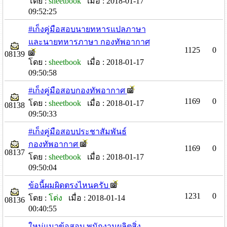
โดย :
sheetbook
เมื่อ : 2018-01-17
09:52:25
#เก็งคู่มือสอบนายทหารแปลภาษา
และนายทหารภาษา กองทัพอากาศ
1125
0
08139
โดย :
sheetbook
เมื่อ : 2018-01-17
09:50:58
#เก็งคู่มือสอบกองทัพอากาศ
1169
0
โดย :
sheetbook
เมื่อ : 2018-01-17
08138
09:50:33
#เก็งคู่มือสอบประชาสัมพันธ์
กองทัพอากาศ
1169
0
08137
โดย :
sheetbook
เมื่อ : 2018-01-17
09:50:04
ข้อนี้ผมผิดตรงไหนครับ
1231
0
โดย :
โด่ง
เมื่อ : 2018-01-14
08136
00:40:55
ใหม่แนวข้อสอบ พนักงานผลิตสิ่ง