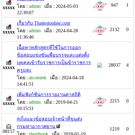
947
1
โดย :
admin
เมื่อ : 2024-05-03
xxxxx
22:39:07
เกี่ยวกับ Thaitestonline.com
2132
0
โดย :
admin
เมื่อ : 2024-04-28
xxxxx
11:36:46
เนื้อหาหลักสูตรที่ใช้ในการออก
ข้อสอบแข่งขันเพื่อบรรจุและแต่งตั้ง
บุคคลเข้ารับราชการเป็นข้าราชการ
28037
4
xxxxx
ครูและ
โดย :
atcomink
เมื่อ : 2024-04-18
14:41:51
เพิ่มฟังก์ชั่นการรายงานค่าสถิติ
2215
0
โดย :
admin
เมื่อ : 2019-04-21
xxxxx
10:15:51
#เก็งแนวข้อสอบเจ้าหน้าที่ขนส่ง
กรมท่าอากาศยาน
1219
0
08157
โดย :
sheetbook
เมื่อ : 2018-01-19