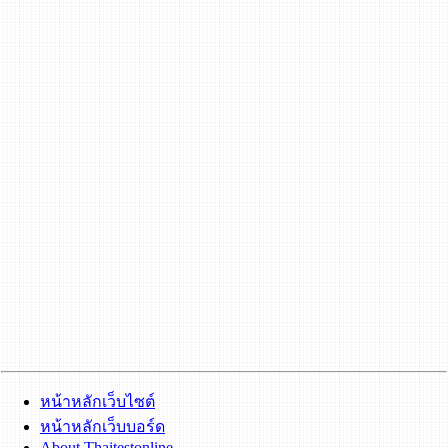
หน้าหลักเว็บไซต์
หน้าหลักเว็บบอร์ด
About Thaitestonline