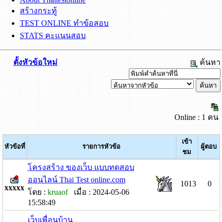
สร้างกระทู้
TEST ONLINE ทำข้อสอบ
STATS คะแนนสอบ
ตั้งหัวข้อใหม่
ค้นหา
Online : 1 คน
เข้า
หัวข้อที่
รายการหัวข้อ
ผู้ตอบ
ชม
โครงสร้าง ของเว็บ แบบทดสอบ
ออนไลน์ Thai Test online.com
1013
0
xxxxx
โดย :
kruaof
เมื่อ : 2024-05-06
15:58:49
เว็บเพื่อนบ้าน