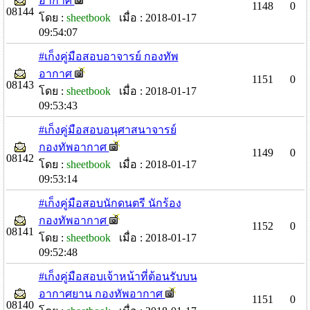
อากาศ
1148
0
08144
โดย :
sheetbook
เมื่อ : 2018-01-17
09:54:07
#เก็งคู่มือสอบอาจารย์ กองทัพ
อากาศ
1151
0
08143
โดย :
sheetbook
เมื่อ : 2018-01-17
09:53:43
#เก็งคู่มือสอบอนุศาสนาจารย์
กองทัพอากาศ
1149
0
08142
โดย :
sheetbook
เมื่อ : 2018-01-17
09:53:14
#เก็งคู่มือสอบนักดนตรี นักร้อง
กองทัพอากาศ
1152
0
08141
โดย :
sheetbook
เมื่อ : 2018-01-17
09:52:48
#เก็งคู่มือสอบเจ้าหน้าที่ต้อนรับบน
อากาศยาน กองทัพอากาศ
1151
0
08140