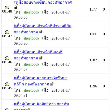
#คู่มือสอบช่างเขียน กองทัพอากาศ
1177
0
08148
โดย :
sheetbook
เมื่อ : 2018-01-17
09:55:55
#เก็งคู่มือสอบเจ้าหน้าที่สำรวจพิกัด
กองทัพอากาศ
1206
0
08147
โดย :
sheetbook
เมื่อ : 2018-01-17
09:55:30
#เก็งคู่มือสอบเจ้าหน้าที่แผนที่
กองทัพอากาศ
1182
0
08146
โดย :
sheetbook
เมื่อ : 2018-01-17
09:54:57
#เก็งคู่มือสอบนายทหารจิตวิทยา
คลินิก กองทัพอากาศ
1196
0
08145
โดย :
sheetbook
เมื่อ : 2018-01-17
09:54:31
#เก็งคู่มือสอบนักจิตวิทยา กองทัพ