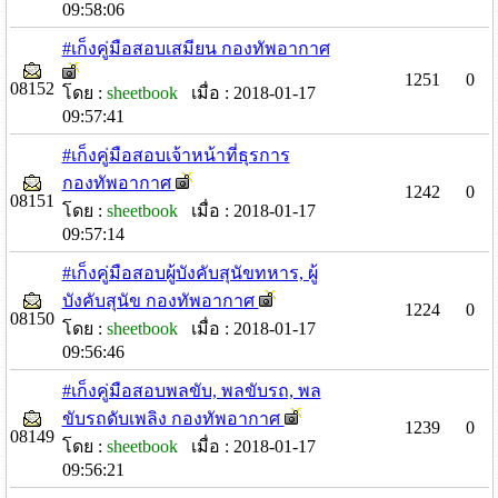
09:58:06
#เก็งคู่มือสอบเสมียน กองทัพอากาศ
1251
0
08152
โดย :
sheetbook
เมื่อ : 2018-01-17
09:57:41
#เก็งคู่มือสอบเจ้าหน้าที่ธุรการ
กองทัพอากาศ
1242
0
08151
โดย :
sheetbook
เมื่อ : 2018-01-17
09:57:14
#เก็งคู่มือสอบผู้บังคับสุนัขทหาร, ผู้
บังคับสุนัข กองทัพอากาศ
1224
0
08150
โดย :
sheetbook
เมื่อ : 2018-01-17
09:56:46
#เก็งคู่มือสอบพลขับ, พลขับรถ, พล
ขับรถดับเพลิง กองทัพอากาศ
1239
0
08149
โดย :
sheetbook
เมื่อ : 2018-01-17
09:56:21