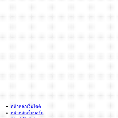
หน้าหลักเว็บไซต์
หน้าหลักเว็บบอร์ด