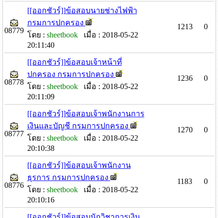
[[ออกชัวร์]]ข้อสอบนายช่างไฟฟ้า
กรมการปกครอง
1213
0
08779
โดย :
sheetbook
เมื่อ : 2018-05-22
20:11:40
[[ออกชัวร์]]ข้อสอบเจ้าหน้าที่
ปกครอง กรมการปกครอง
1236
0
08778
โดย :
sheetbook
เมื่อ : 2018-05-22
20:11:09
[[ออกชัวร์]]ข้อสอบเจ้าพนักงานการ
เงินและบัญชี กรมการปกครอง
1270
0
08777
โดย :
sheetbook
เมื่อ : 2018-05-22
20:10:38
[[ออกชัวร์]]ข้อสอบเจ้าพนักงาน
ธุรการ กรมการปกครอง
1183
0
08776
โดย :
sheetbook
เมื่อ : 2018-05-22
20:10:16
[[ออกชัวร์]]ข้อสอบนักวิชาการเงิน