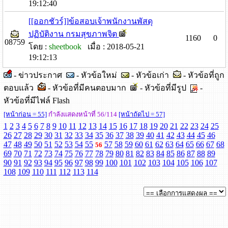
19:12:40
[[ออกชัวร์]]ข้อสอบเจ้าพนักงานพัสดุ
ปฏิบัติงาน กรมสุขภาพจิต
1160
0
08759
โดย :
sheetbook
เมื่อ : 2018-05-21
19:12:13
- ข่าวประกาศ
- หัวข้อใหม่
- หัวข้อเก่า
- หัวข้อที่ถูก
ตอบแล้ว
- หัวข้อที่มีคนตอบมาก
- หัวข้อที่มีรูป
-
หัวข้อที่มีไฟล์ Flash
[หน้าก่อน = 55]
กำลังแสดงหน้าที่ 56/114
[หน้าถัดไป = 57]
1
2
3
4
5
6
7
8
9
10
11
12
13
14
15
16
17
18
19
20
21
22
23
24
25
26
27
28
29
30
31
32
33
34
35
36
37
38
39
40
41
42
43
44
45
46
47
48
49
50
51
52
53
54
55
57
58
59
60
61
62
63
64
65
66
67
68
56
69
70
71
72
73
74
75
76
77
78
79
80
81
82
83
84
85
86
87
88
89
90
91
92
93
94
95
96
97
98
99
100
101
102
103
104
105
106
107
108
109
110
111
112
113
114