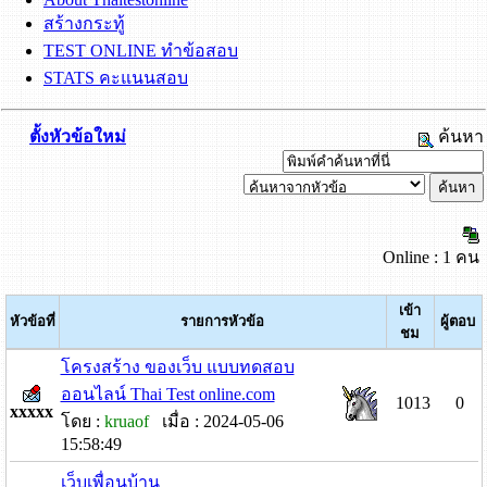
สร้างกระทู้
TEST ONLINE ทำข้อสอบ
STATS คะแนนสอบ
ตั้งหัวข้อใหม่
ค้นหา
Online : 1 คน
เข้า
หัวข้อที่
รายการหัวข้อ
ผู้ตอบ
ชม
โครงสร้าง ของเว็บ แบบทดสอบ
ออนไลน์ Thai Test online.com
1013
0
xxxxx
โดย :
kruaof
เมื่อ : 2024-05-06
15:58:49
เว็บเพื่อนบ้าน