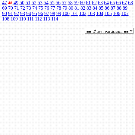
47
49
50
51
52
53
54
55
56
57
58
59
60
61
62
63
64
65
66
67
68
48
69
70
71
72
73
74
75
76
77
78
79
80
81
82
83
84
85
86
87
88
89
90
91
92
93
94
95
96
97
98
99
100
101
102
103
104
105
106
107
108
109
110
111
112
113
114