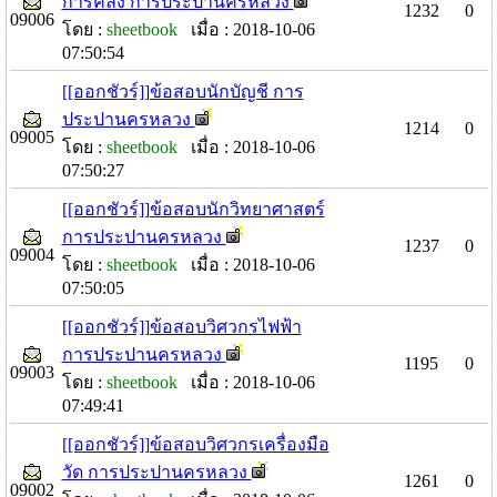
การคลัง การประปานครหลวง
1232
0
09006
โดย :
sheetbook
เมื่อ : 2018-10-06
07:50:54
[[ออกชัวร์]]ข้อสอบนักบัญชี การ
ประปานครหลวง
1214
0
09005
โดย :
sheetbook
เมื่อ : 2018-10-06
07:50:27
[[ออกชัวร์]]ข้อสอบนักวิทยาศาสตร์
การประปานครหลวง
1237
0
09004
โดย :
sheetbook
เมื่อ : 2018-10-06
07:50:05
[[ออกชัวร์]]ข้อสอบวิศวกรไฟฟ้า
การประปานครหลวง
1195
0
09003
โดย :
sheetbook
เมื่อ : 2018-10-06
07:49:41
[[ออกชัวร์]]ข้อสอบวิศวกรเครื่องมือ
วัด การประปานครหลวง
1261
0
09002