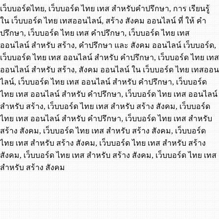
เว็บบอร์ดไทย, เว็บบอร์ด ไทย เทส สำหรับคำปรึกษา, การ เรียนรู้
ใน เว็บบอร์ด ไทย เทสออนไลน์, สร้าง สังคม ออนไลน์ ที่ ให้ คำ
ปรึกษา, เว็บบอร์ด ไทย เทส คำปรึกษา, เว็บบอร์ด ไทย เทส
ออนไลน์ สำหรับ สร้าง, คำปรึกษา และ สังคม ออนไลน์ เว็บบอร์ด,
เว็บบอร์ด ไทย เทส ออนไลน์ สำหรับ คำปรึกษา, เว็บบอร์ด ไทย เทส
ออนไลน์ สำหรับ สร้าง, สังคม ออนไลน์ ใน เว็บบอร์ด ไทย เทสออน
ไลน์, เว็บบอร์ด ไทย เทส ออนไลน์ สำหรับ คำปรึกษา, เว็บบอร์ด
ไทย เทส ออนไลน์ สำหรับ คำปรึกษา, เว็บบอร์ด ไทย เทส ออนไลน์
สำหรับ สร้าง, เว็บบอร์ด ไทย เทส สำหรับ สร้าง สังคม, เว็บบอร์ด
ไทย เทส ออนไลน์ สำหรับ คำปรึกษา, เว็บบอร์ด ไทย เทส สำหรับ
สร้าง สังคม, เว็บบอร์ด ไทย เทส สำหรับ สร้าง สังคม, เว็บบอร์ด
ไทย เทส สำหรับ สร้าง สังคม, เว็บบอร์ด ไทย เทส สำหรับ สร้าง
สังคม, เว็บบอร์ด ไทย เทส สำหรับ สร้าง สังคม, เว็บบอร์ด ไทย เทส
สำหรับ สร้าง สังคม