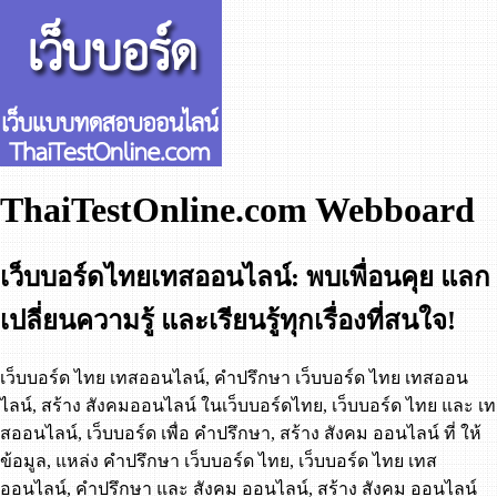
ThaiTestOnline.com Webboard
เว็บบอร์ดไทยเทสออนไลน์: พบเพื่อนคุย แลก
เปลี่ยนความรู้ และเรียนรู้ทุกเรื่องที่สนใจ!
เว็บบอร์ด ไทย เทสออนไลน์, คำปรึกษา เว็บบอร์ด ไทย เทสออน
ไลน์, สร้าง สังคมออนไลน์ ในเว็บบอร์ดไทย, เว็บบอร์ด ไทย และ เท
สออนไลน์, เว็บบอร์ด เพื่อ คำปรึกษา, สร้าง สังคม ออนไลน์ ที่ ให้
ข้อมูล, แหล่ง คำปรึกษา เว็บบอร์ด ไทย, เว็บบอร์ด ไทย เทส
ออนไลน์, คำปรึกษา และ สังคม ออนไลน์, สร้าง สังคม ออนไลน์