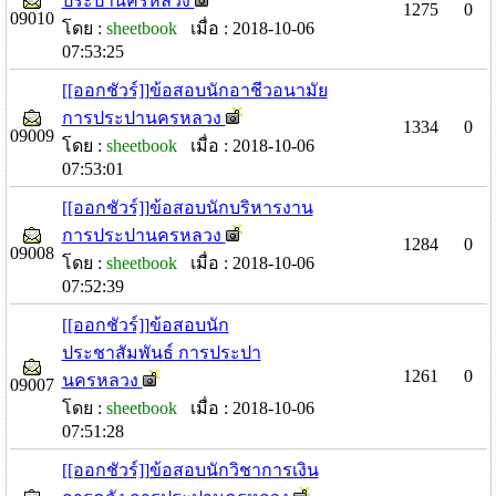
ประปานครหลวง
1275
0
09010
โดย :
sheetbook
เมื่อ : 2018-10-06
07:53:25
[[ออกชัวร์]]ข้อสอบนักอาชีวอนามัย
การประปานครหลวง
1334
0
09009
โดย :
sheetbook
เมื่อ : 2018-10-06
07:53:01
[[ออกชัวร์]]ข้อสอบนักบริหารงาน
การประปานครหลวง
1284
0
09008
โดย :
sheetbook
เมื่อ : 2018-10-06
07:52:39
[[ออกชัวร์]]ข้อสอบนัก
ประชาสัมพันธ์ การประปา
1261
0
นครหลวง
09007
โดย :
sheetbook
เมื่อ : 2018-10-06
07:51:28
[[ออกชัวร์]]ข้อสอบนักวิชาการเงิน