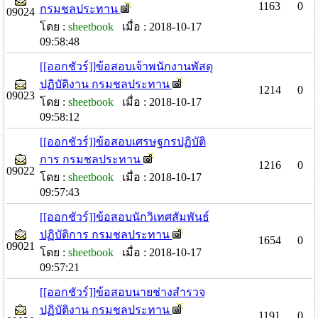
1163
0
กรมชลประทาน
09024
โดย :
sheetbook
เมื่อ : 2018-10-17
09:58:48
[[ออกชัวร์]]ข้อสอบเจ้าพนักงานพัสดุ
ปฏิบัติงาน กรมชลประทาน
1214
0
09023
โดย :
sheetbook
เมื่อ : 2018-10-17
09:58:12
[[ออกชัวร์]]ข้อสอบเศรษฐกรปฏิบัติ
การ กรมชลประทาน
1216
0
09022
โดย :
sheetbook
เมื่อ : 2018-10-17
09:57:43
[[ออกชัวร์]]ข้อสอบนักวิเทศสัมพันธ์
ปฏิบัติการ กรมชลประทาน
1654
0
09021
โดย :
sheetbook
เมื่อ : 2018-10-17
09:57:21
[[ออกชัวร์]]ข้อสอบนายช่างสำรวจ
ปฏิบัติงาน กรมชลประทาน
1191
0