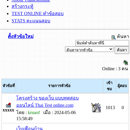
สร้างกระทู้
TEST ONLINE ทำข้อสอบ
STATS คะแนนสอบ
ตั้งหัวข้อใหม่
ค้นหา
Online : 3 คน
เข้า
หัวข้อที่
รายการหัวข้อ
ผู้ตอบ
ชม
โครงสร้าง ของเว็บ แบบทดสอบ
ออนไลน์ Thai Test online.com
1013
0
xxxxx
โดย :
kruaof
เมื่อ : 2024-05-06
15:58:49
เว็บเพื่อนบ้าน