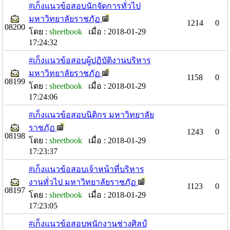
#เก็งแนวข้อสอบนักจัดการทั่วไป
มหาวิทยาลัยราชภัฏ
1214
0
08200
โดย :
sheetbook
เมื่อ : 2018-01-29
17:24:32
#เก็งแนวข้อสอบผู้ปฏิบัติงานบริหาร
มหาวิทยาลัยราชภัฏ
1158
0
08199
โดย :
sheetbook
เมื่อ : 2018-01-29
17:24:06
#เก็งแนวข้อสอบนิติกร มหาวิทยาลัย
ราชภัฏ
1243
0
08198
โดย :
sheetbook
เมื่อ : 2018-01-29
17:23:37
#เก็งแนวข้อสอบเจ้าหน้าที่บริหาร
งานทั่วไป มหาวิทยาลัยราชภัฏ
1123
0
08197
โดย :
sheetbook
เมื่อ : 2018-01-29
17:23:05
#เก็งแนวข้อสอบพนักงานช่างศิลป์