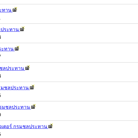
ระทาน
1
ชลประทาน
4
ประทาน
7
รมชลประทาน
4
 กรมชลประทาน
5
 กรมชลประทาน
9
พิวเตอร์ กรมชลประทาน
5