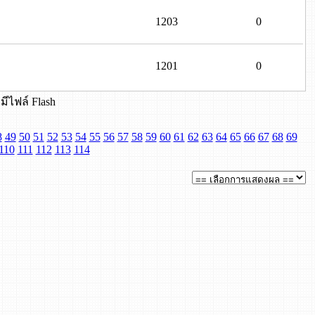
1203
0
1201
0
่มีไฟล์ Flash
8
49
50
51
52
53
54
55
56
57
58
59
60
61
62
63
64
65
66
67
68
69
110
111
112
113
114