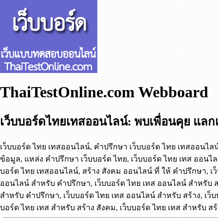
ThaiTestOnline.com Webboard
เว็บบอร์ดไทยเทสออนไลน์: พบเพื่อนคุย แลกเปลี
เว็บบอร์ด ไทย เทสออนไลน์, คำปรึกษา เว็บบอร์ด ไทย เทสออนไลน์, 
ข้อมูล, แหล่ง คำปรึกษา เว็บบอร์ด ไทย, เว็บบอร์ด ไทย เทส ออนไล
บอร์ด ไทย เทสออนไลน์, สร้าง สังคม ออนไลน์ ที่ ให้ คำปรึกษา, เ
ออนไลน์ สำหรับ คำปรึกษา, เว็บบอร์ด ไทย เทส ออนไลน์ สำหรับ ส
สำหรับ คำปรึกษา, เว็บบอร์ด ไทย เทส ออนไลน์ สำหรับ สร้าง, เว็บ
บอร์ด ไทย เทส สำหรับ สร้าง สังคม, เว็บบอร์ด ไทย เทส สำหรับ สร้