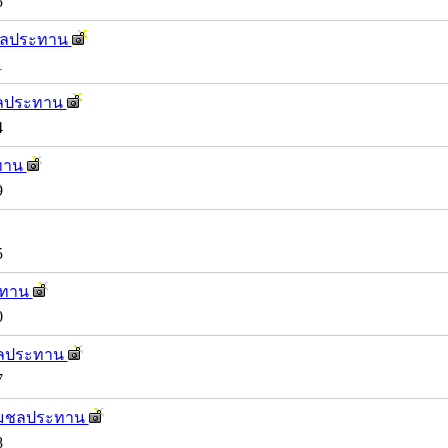
5
มชลประทาน
1
ชลประทาน
4
ะทาน
9
5
ะทาน
0
ชลประทาน
7
กรมชลประทาน
8