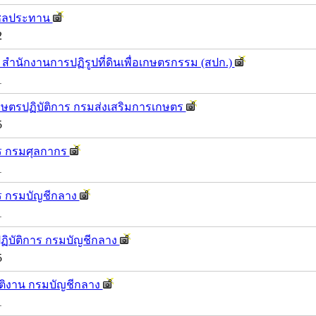
มชลประทาน
2
สำนักงานการปฏิรูปที่ดินเพื่อเกษตรกรรม (สปก.)
1
กษตรปฏิบัติการ กรมส่งเสริมการเกษตร
5
าร กรมศุลกากร
1
าร กรมบัญชีกลาง
1
ฏิบัติการ กรมบัญชีกลาง
5
ัติงาน กรมบัญชีกลาง
1