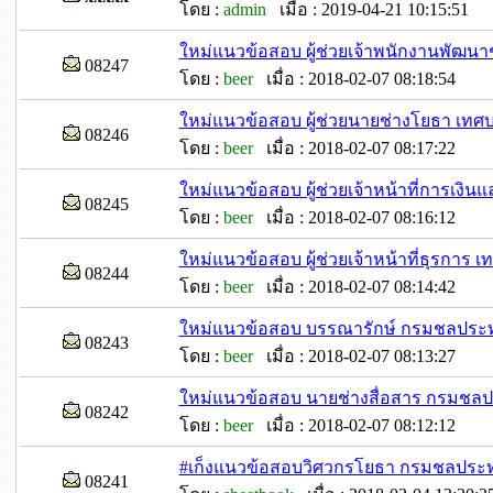
โดย :
admin
เมื่อ : 2019-04-21 10:15:51
ใหม่แนวข้อสอบ ผู้ช่วยเจ้าพนักงานพัฒ
08247
โดย :
beer
เมื่อ : 2018-02-07 08:18:54
ใหม่แนวข้อสอบ ผู้ช่วยนายช่างโยธา เ
08246
โดย :
beer
เมื่อ : 2018-02-07 08:17:22
ใหม่แนวข้อสอบ ผู้ช่วยเจ้าหน้าที่การเง
08245
โดย :
beer
เมื่อ : 2018-02-07 08:16:12
ใหม่แนวข้อสอบ ผู้ช่วยเจ้าหน้าที่ธุรกา
08244
โดย :
beer
เมื่อ : 2018-02-07 08:14:42
ใหม่แนวข้อสอบ บรรณารักษ์ กรมชลปร
08243
โดย :
beer
เมื่อ : 2018-02-07 08:13:27
ใหม่แนวข้อสอบ นายช่างสื่อสาร กรมช
08242
โดย :
beer
เมื่อ : 2018-02-07 08:12:12
#เก็งแนวข้อสอบวิศวกรโยธา กรมชลปร
08241