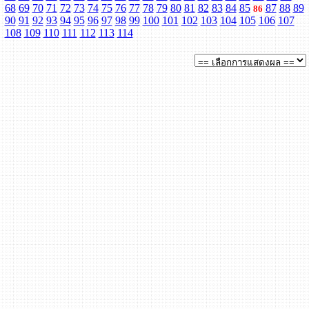
68
69
70
71
72
73
74
75
76
77
78
79
80
81
82
83
84
85
87
88
89
86
90
91
92
93
94
95
96
97
98
99
100
101
102
103
104
105
106
107
108
109
110
111
112
113
114