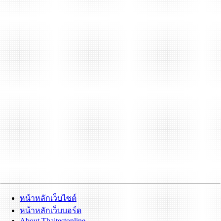
หน้าหลักเว็บไซต์
หน้าหลักเว็บบอร์ด
About Thaitestonline