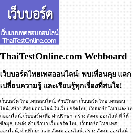
ThaiTestOnline.com Webboard
เว็บบอร์ดไทยเทสออนไลน์: พบเพื่อนคุย แลก
เปลี่ยนความรู้ และเรียนรู้ทุกเรื่องที่สนใจ!
เว็บบอร์ด ไทย เทสออนไลน์, คำปรึกษา เว็บบอร์ด ไทย เทสออน
ไลน์, สร้าง สังคมออนไลน์ ในเว็บบอร์ดไทย, เว็บบอร์ด ไทย และ เท
สออนไลน์, เว็บบอร์ด เพื่อ คำปรึกษา, สร้าง สังคม ออนไลน์ ที่ ให้
ข้อมูล, แหล่ง คำปรึกษา เว็บบอร์ด ไทย, เว็บบอร์ด ไทย เทส
ออนไลน์, คำปรึกษา และ สังคม ออนไลน์, สร้าง สังคม ออนไลน์