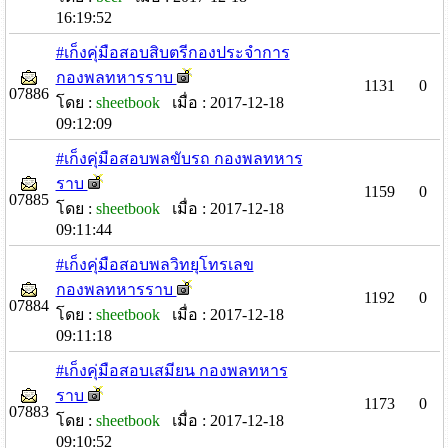
16:19:52
#เก็งคุ่มือสอบสิบตรีกองประจำการ
กองพลทหารราบ
1131
0
07886
โดย :
sheetbook
เมื่อ : 2017-12-18
09:12:09
#เก็งคุ่มือสอบพลขับรถ กองพลทหาร
ราบ
1159
0
07885
โดย :
sheetbook
เมื่อ : 2017-12-18
09:11:44
#เก็งคุ่มือสอบพลวิทยุโทรเลข
กองพลทหารราบ
1192
0
07884
โดย :
sheetbook
เมื่อ : 2017-12-18
09:11:18
#เก็งคุ่มือสอบเสมียน กองพลทหาร
ราบ
1173
0
07883
โดย :
sheetbook
เมื่อ : 2017-12-18
09:10:52