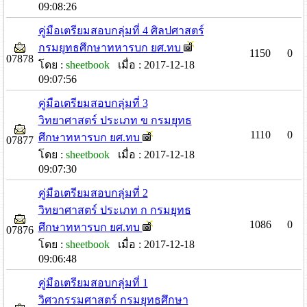
09:08:26
คู่มือเตรียมสอบกลุ่มที่ 4 ศิลปศาสตร์
กรมยุทธศึกษาทหารบก ยศ.ทบ
1150
0
07878
โดย :
sheetbook
เมื่อ : 2017-12-18
09:07:56
คู่มือเตรียมสอบกลุ่มที่ 3
วิทยาศาสตร์ ประเภท ข กรมยุทธ
1110
0
ศึกษาทหารบก ยศ.ทบ
07877
โดย :
sheetbook
เมื่อ : 2017-12-18
09:07:30
คู่มือเตรียมสอบกลุ่มที่ 2
วิทยาศาสตร์ ประเภท ก กรมยุทธ
1086
0
ศึกษาทหารบก ยศ.ทบ
07876
โดย :
sheetbook
เมื่อ : 2017-12-18
09:06:48
คู่มือเตรียมสอบกลุ่มที่ 1
วิศวกรรมศาสตร์ กรมยุทธศึกษา