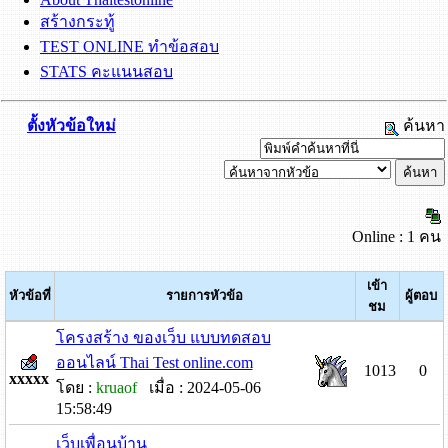
สร้างกระทู้
TEST ONLINE ทำข้อสอบ
STATS คะแนนสอบ
ตั้งหัวข้อใหม่
ค้นหา
Online : 1 คน
เข้า
หัวข้อที่
รายการหัวข้อ
ผู้ตอบ
ชม
โครงสร้าง ของเว็บ แบบทดสอบ
ออนไลน์ Thai Test online.com
1013
0
xxxxx
โดย :
kruaof
เมื่อ : 2024-05-06
15:58:49
เว็บเพื่อนบ้าน