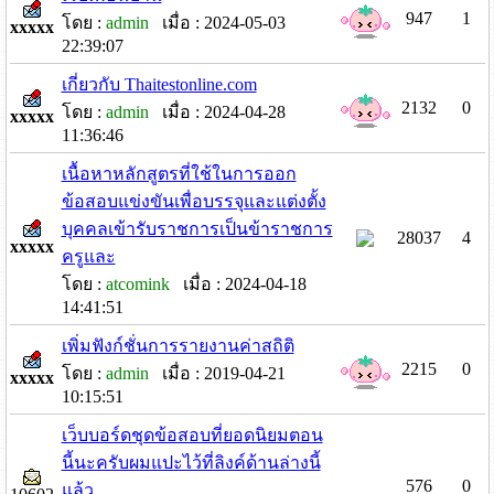
947
1
โดย :
admin
เมื่อ : 2024-05-03
xxxxx
22:39:07
เกี่ยวกับ Thaitestonline.com
2132
0
โดย :
admin
เมื่อ : 2024-04-28
xxxxx
11:36:46
เนื้อหาหลักสูตรที่ใช้ในการออก
ข้อสอบแข่งขันเพื่อบรรจุและแต่งตั้ง
บุคคลเข้ารับราชการเป็นข้าราชการ
28037
4
xxxxx
ครูและ
โดย :
atcomink
เมื่อ : 2024-04-18
14:41:51
เพิ่มฟังก์ชั่นการรายงานค่าสถิติ
2215
0
โดย :
admin
เมื่อ : 2019-04-21
xxxxx
10:15:51
เว็บบอร์ดชุดข้อสอบที่ยอดนิยมตอน
นี้นะครับผมแปะไว้ที่ลิงค์ด้านล่างนี้
576
0
แล้ว