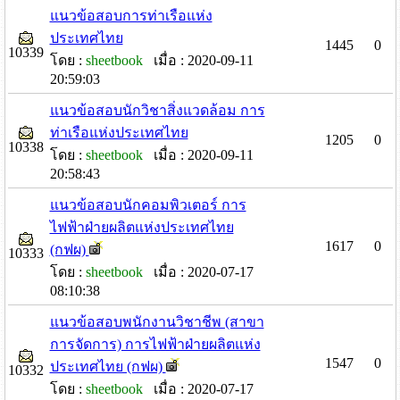
แนวข้อสอบการท่าเรือแห่ง
ประเทศไทย
1445
0
10339
โดย :
sheetbook
เมื่อ : 2020-09-11
20:59:03
แนวข้อสอบนักวิชาสิ่งแวดล้อม การ
ท่าเรือแห่งประเทศไทย
1205
0
10338
โดย :
sheetbook
เมื่อ : 2020-09-11
20:58:43
แนวข้อสอบนักคอมพิวเตอร์ การ
ไฟฟ้าฝ่ายผลิตแห่งประเทศไทย
1617
0
(กฟผ)
10333
โดย :
sheetbook
เมื่อ : 2020-07-17
08:10:38
แนวข้อสอบพนักงานวิชาชีพ (สาขา
การจัดการ) การไฟฟ้าฝ่ายผลิตแห่ง
1547
0
ประเทศไทย (กฟผ)
10332
โดย :
sheetbook
เมื่อ : 2020-07-17