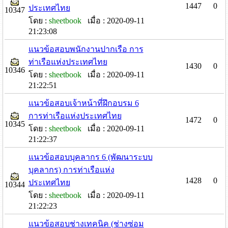
1447
0
ประเทศไทย
10347
โดย :
sheetbook
เมื่อ : 2020-09-11
21:23:08
แนวข้อสอบพนักงานปากเรือ การ
ท่าเรือแห่งประเทศไทย
1430
0
10346
โดย :
sheetbook
เมื่อ : 2020-09-11
21:22:51
แนวข้อสอบเจ้าหน้าที่ฝึกอบรม 6
การท่าเรือแห่งประเทศไทย
1472
0
10345
โดย :
sheetbook
เมื่อ : 2020-09-11
21:22:37
แนวข้อสอบบุคลากร 6 (พัฒนาระบบ
บุคลากร) การท่าเรือแห่ง
1428
0
ประเทศไทย
10344
โดย :
sheetbook
เมื่อ : 2020-09-11
21:22:23
แนวข้อสอบช่างเทคนิค (ช่างซ่อม