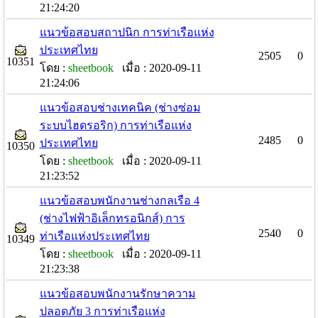
21:24:20
แนวข้อสอบสถาปนิก การท่าเรือแห่ง
ประเทศไทย
2505
0
10351
โดย :
sheetbook
เมื่อ : 2020-09-11
21:24:06
แนวข้อสอบช่างเทคนิค (ช่างซ่อม
ระบบไฮดรอริก) การท่าเรือแห่ง
2485
0
ประเทศไทย
10350
โดย :
sheetbook
เมื่อ : 2020-09-11
21:23:52
แนวข้อสอบพนักงานช่างกลเรือ 4
(ช่างไฟฟ้าอิเล็กทรอนิกส์) การ
2540
0
ท่าเรือแห่งประเทศไทย
10349
โดย :
sheetbook
เมื่อ : 2020-09-11
21:23:38
แนวข้อสอบพนักงานรักษาความ
ปลอดภัย 3 การท่าเรือแห่ง