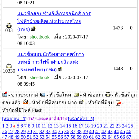
08:10:21
แนวข้อสอบช่างอิเล็กทรอนิกส์ การ
ไฟฟ้าฝ่ายผลิตแห่งประเทศไทย
1473
0
(กฟผ)
10331
โดย :
sheetbook
เมื่อ : 2020-07-17
08:10:03
แนวข้อสอบนักวิทยาศาสตร์การ
แพทย์ การไฟฟ้าฝ่ายผลิตแห่ง
1448
0
ประเทศไทย (กฟผ)
10330
โดย :
sheetbook
เมื่อ : 2020-07-17
08:09:45
- ข่าวประกาศ
- หัวข้อใหม่
- หัวข้อเก่า
- หัวข้อที่ถูก
ตอบแล้ว
- หัวข้อที่มีคนตอบมาก
- หัวข้อที่มีรูป
-
หัวข้อที่มีไฟล์ Flash
[หน้าก่อน = 3]
กำลังแสดงหน้าที่ 4/114
[หน้าถัดไป = 5]
1
2
3
5
6
7
8
9
10
11
12
13
14
15
16
17
18
19
20
21
22
23
24
25
4
26
27
28
29
30
31
32
33
34
35
36
37
38
39
40
41
42
43
44
45
46
47
48
49
50
51
52
53
54
55
56
57
58
59
60
61
62
63
64
65
66
67