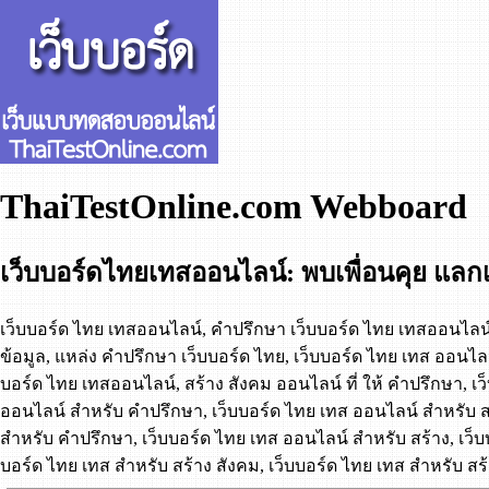
ThaiTestOnline.com Webboard
เว็บบอร์ดไทยเทสออนไลน์: พบเพื่อนคุย แลกเปลี
เว็บบอร์ด ไทย เทสออนไลน์, คำปรึกษา เว็บบอร์ด ไทย เทสออนไลน์, 
ข้อมูล, แหล่ง คำปรึกษา เว็บบอร์ด ไทย, เว็บบอร์ด ไทย เทส ออนไล
บอร์ด ไทย เทสออนไลน์, สร้าง สังคม ออนไลน์ ที่ ให้ คำปรึกษา, เ
ออนไลน์ สำหรับ คำปรึกษา, เว็บบอร์ด ไทย เทส ออนไลน์ สำหรับ ส
สำหรับ คำปรึกษา, เว็บบอร์ด ไทย เทส ออนไลน์ สำหรับ สร้าง, เว็บ
บอร์ด ไทย เทส สำหรับ สร้าง สังคม, เว็บบอร์ด ไทย เทส สำหรับ สร้