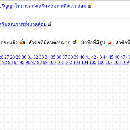
(ปริญญาโท) กรมส่งเสริมคุณภาพสิ่งแวดล้อม
เสริมคุณภาพสิ่งแวดล้อม
ถูกตอบแล้ว
- หัวข้อที่มีคนตอบมาก
- หัวข้อที่มีรูป
- หัวข้อที
26
27
28
29
30
31
32
33
34
35
36
37
38
39
40
41
42
43
44
45
46
47
4
1
92
93
94
95
96
97
98
99
100
101
102
103
104
105
106
107
108
109