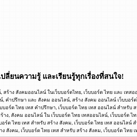
่ยนความรู้ และเรียนรู้ทุกเรื่องที่สนใจ!
สร้าง สังคมออนไลน์ ในเว็บบอร์ดไทย, เว็บบอร์ด ไทย และ เทสออนไลน
น์, คำปรึกษา และ สังคม ออนไลน์, สร้าง สังคม ออนไลน์ เว็บบอร์ดไ
ว็บบอร์ด ไทย เทส คำปรึกษา, เว็บบอร์ด ไทย เทส ออนไลน์ สำหรับ ส
ร้าง, สังคม ออนไลน์ ใน เว็บบอร์ด ไทย เทสออนไลน์, เว็บบอร์ด ไ
บอร์ด ไทย เทส สำหรับ สร้าง สังคม, เว็บบอร์ด ไทย เทส ออนไลน์ สำ
าง สังคม, เว็บบอร์ด ไทย เทส สำหรับ สร้าง สังคม, เว็บบอร์ด ไทย เ