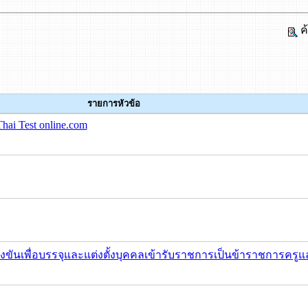
ค
รายการหัวข้อ
i Test online.com
งขันเพื่อบรรจุและแต่งตั้งบุคคลเข้ารับราชการเป็นข้าราชการครูแ