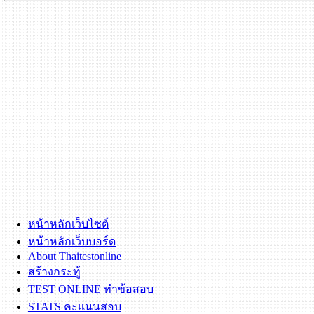
หน้าหลักเว็บไซต์
หน้าหลักเว็บบอร์ด
About Thaitestonline
สร้างกระทู้
TEST ONLINE ทำข้อสอบ
STATS คะแนนสอบ