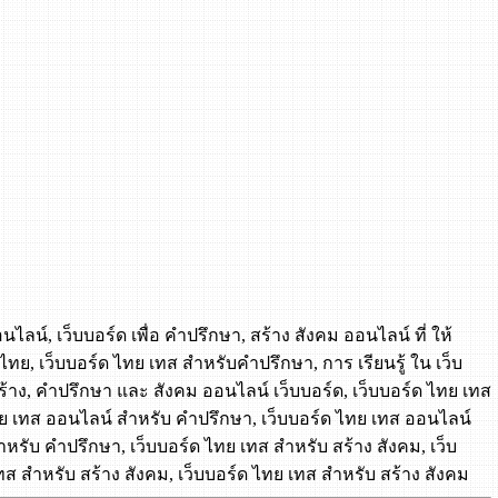
์, เว็บบอร์ด เพื่อ คำปรึกษา, สร้าง สังคม ออนไลน์ ที่ ให้
ทย, เว็บบอร์ด ไทย เทส สำหรับคำปรึกษา, การ เรียนรู้ ใน เว็บ
ร้าง, คำปรึกษา และ สังคม ออนไลน์ เว็บบอร์ด, เว็บบอร์ด ไทย เทส
ทย เทส ออนไลน์ สำหรับ คำปรึกษา, เว็บบอร์ด ไทย เทส ออนไลน์
หรับ คำปรึกษา, เว็บบอร์ด ไทย เทส สำหรับ สร้าง สังคม, เว็บ
ทส สำหรับ สร้าง สังคม, เว็บบอร์ด ไทย เทส สำหรับ สร้าง สังคม