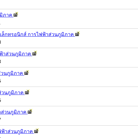
ูมิภาค
1
ล็กทรอนิกส์ การไฟฟ้าส่วนภูมิภาค
8
ฟ้าส่วนภูมิภาค
3
่วนภูมิภาค
5
่วนภูมิภาค
6
ส่วนภูมิภาค
7
ฟ้าส่วนภูมิภาค