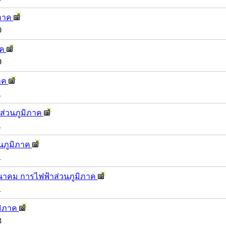
ิภาค
0
าค
9
าค
1
ส่วนภูมิภาค
1
วนภูมิภาค
1
นาคม การไฟฟ้าส่วนภูมิภาค
1
มิภาค
3