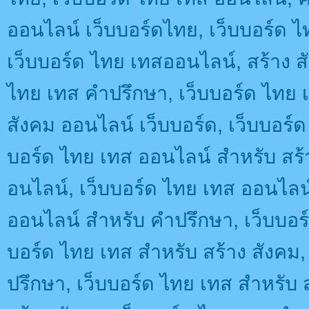
ออนไลน์ เว็บบอร์ดไทย, เว็บบอร์ด ไ
เว็บบอร์ด ไทย เทสออนไลน์, สร้าง สั
ไทย เทส คำปรึกษา, เว็บบอร์ด ไทย 
สังคม ออนไลน์ เว็บบอร์ด, เว็บบอร์
บอร์ด ไทย เทส ออนไลน์ สำหรับ สร้
อนไลน์, เว็บบอร์ด ไทย เทส ออนไลน
ออนไลน์ สำหรับ คำปรึกษา, เว็บบอร์
บอร์ด ไทย เทส สำหรับ สร้าง สังคม
ปรึกษา, เว็บบอร์ด ไทย เทส สำหรับ 