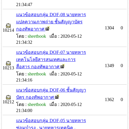
21:34:47
แนวข้อสอบกลุ่ม DOF-08 นายทหาร
แปลความภาพถ่าย ชั้นสัญญาบัตร
1304
0
กองทัพอากาศ
10214
โดย :
sheetbook
เมื่อ : 2020-05-12
21:34:32
แนวข้อสอบกลุ่ม DOF-07 นายทหาร
เทคโนโลยีสารสนเทศและการ
1349
0
สื่อสาร กองทัพอากาศ
10213
โดย :
sheetbook
เมื่อ : 2020-05-12
21:34:16
แนวข้อสอบกลุ่ม DOF-06 ชั้นสัญญา
บัตร กองทัพอากาศ
1362
0
10212
โดย :
sheetbook
เมื่อ : 2020-05-12
21:34:00
แนวข้อสอบกลุ่ม DOF-05 นายทหาร
ซ่อมบำรุง , นายทหารเทคนิค ,