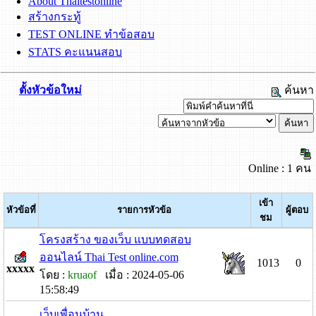
About Thaitestonline
สร้างกระทู้
TEST ONLINE ทำข้อสอบ
STATS คะแนนสอบ
ตั้งหัวข้อใหม่
ค้นหา
Online : 1 คน
เข้า
หัวข้อที่
รายการหัวข้อ
ผู้ตอบ
ชม
โครงสร้าง ของเว็บ แบบทดสอบ
ออนไลน์ Thai Test online.com
1013
0
xxxxx
โดย :
kruaof
เมื่อ : 2024-05-06
15:58:49
เว็บเพื่อนบ้าน