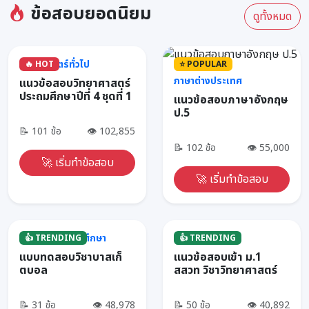
ข้อสอบยอดนิยม
ดูทั้งหมด
วิทยาศาสตร์ทั่วไป
🔥 HOT
⭐ POPULAR
ภาษาต่างประเทศ
แนวข้อสอบวิทยาศาสตร์
ประถมศึกษาปีที่ 4 ชุดที่ 1
แนวข้อสอบภาษาอังกฤษ
ป.5
📝 101 ข้อ
👁 102,855
📝 102 ข้อ
👁 55,000
🚀 เริ่มทำข้อสอบ
🚀 เริ่มทำข้อสอบ
สุขศึกษาและพลศึกษา
สอบเข้า ม.1
👍 TRENDING
👍 TRENDING
แบบทดสอบวิชาบาสเก็
แนวข้อสอบเข้า ม.1
ตบอล
สสวท วิชาวิทยาศาสตร์
📝 31 ข้อ
👁 48,978
📝 50 ข้อ
👁 40,892